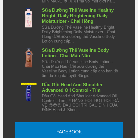
MỊN MÀNG 🌟🇺🇸 Phá vỡ mọi giới hạ...
Sữa Dưỡng Thể Vaseline Healthy
Bright, Daily Brightening Daily
Moisturizer - Chai Hồng
Sữa Dưỡng Thể Vaseline Healthy Bright,
Daily Brightening Daily Moisturizer - Chai
Hồng 💦🌺Sữa dưỡng thể Vaseline Body
Lotion cung cấp...
Sữa Dưỡng Thể Vaseline Body
Lotion - Chai Màu Nâu
Sữa Dưỡng Thể Vaseline Body Lotion -
Chai Màu Nâu 💦🌺Sữa dưỡng thể
Vaseline Body Lotion cung cấp cho bạn độ
ẩm dưỡng da tuyệt đối giú...
Dầu Gội Head And Shoulder
Advanced Oil Control - Tím
Dầu Gội Head And Shoulder Advanced Oil
Control - Tím ‼️‼️ HÀNG HOT HOT HOT ĐÃ
VỀ 😍😍😍 DẦU GỘI TRỊ GÀU ĐỈNH CỦA
ĐỈNH Head & Shou...
FACEBOOK