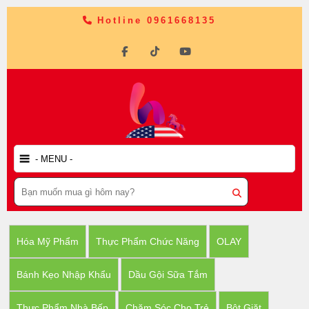
Hotline 0961668135
Hóa Mỹ Phẩm
Thực Phẩm Chức Năng
OLAY
Bánh Kẹo Nhập Khẩu
Dầu Gội Sữa Tắm
Thực Phẩm Nhà Bếp
Chăm Sóc Cho Trẻ
Bột Giặt