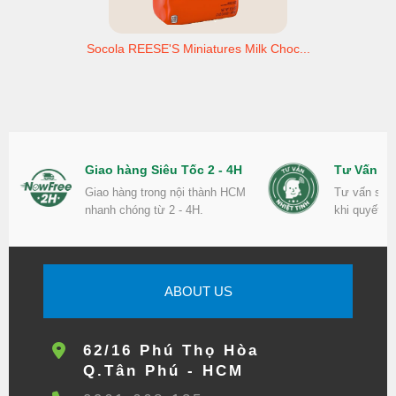
Socola REESE'S Miniatures Milk Choc...
Giao hàng Siêu Tốc 2 - 4H
Tư Vấn Nh
Giao hàng trong nội thành HCM
Tư vấn sản
nhanh chóng từ 2 - 4H.
khi quyết đ
ABOUT US
62/16 Phú Thọ Hòa
Q.Tân Phú - HCM