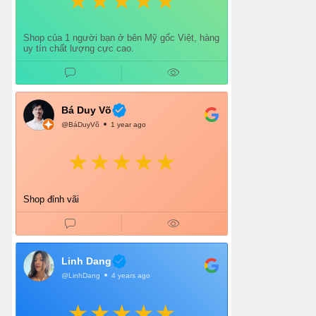
Shop của 1 người bạn ở bên Mỹ gốc Việt, hàng
uy tín chất lượng cực cao.
Bá Duy Võ
@BáDuyVõ
1 year ago
Shop đỉnh vãi
Linh Dang
@LinhDang
4 years ago