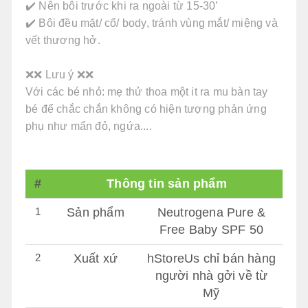
✔️ Nên bôi trước khi ra ngoài từ 15-30’
✔️ Bôi đều mặt/ cổ/ body, tránh vùng mắt/ miệng và
vết thương hở.
❌❌ Lưu ý ❌❌
Với các bé nhỏ: mẹ thử thoa một it ra mu bàn tay
bé để chắc chắn không có hiện tượng phản ứng
phụ như mẩn đỏ, ngứa....
#
Thông tin sản phẩm
1
Sản phẩm
Neutrogena Pure &
Free Baby SPF 50
2
Xuất xứ
hStoreUs chỉ bán hàng
người nhà gởi về từ
Mỹ