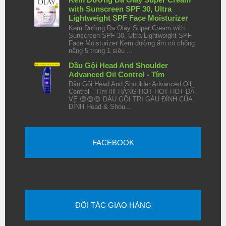
with Sunscreen SPF 30, Ultra
Lightweight SPF Face Moisturizer
Kem Dưỡng Da Olay Super Cream with
Sunscreen SPF 30, Ultra Lightweight SPF
Face Moisturizer Kem dưỡng ẩm có chống
nắng 5 trong 1 siêu ...
Dầu Gội Head And Shoulder
Advanced Oil Control - Tím
Dầu Gội Head And Shoulder Advanced Oil
Control - Tím ‼️‼️ HÀNG HOT HOT HOT ĐÃ
VỀ 😍😍😍 DẦU GỘI TRỊ GÀU ĐỈNH CỦA
ĐỈNH Head & Shou...
FACEBOOK
ĐỐI TÁC GIAO HÀNG