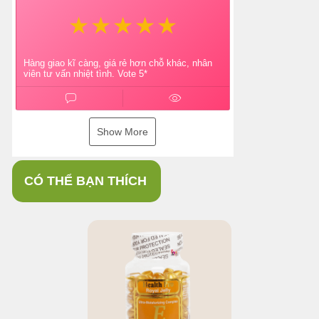
Hàng giao kĩ càng, giá rẻ hơn chỗ khác, nhân
viên tư vấn nhiệt tình. Vote 5*
Show More
CÓ THỂ BẠN THÍCH