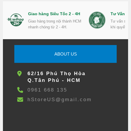
Giao hàng Siêu Tốc 2 - 4H
Tư Vấn Nh
Giao hàng trong nội thành HCM
Tư vấn sản
nhanh chóng từ 2 - 4H.
khi quyết đ
ABOUT US
62/16 Phú Thọ Hòa
Q.Tân Phú - HCM
0961 668 135
hStoreUS@gmail.com