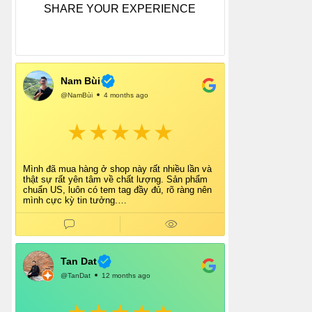
SHARE YOUR EXPERIENCE
Nam Bùi
@NamBùi
4 months ago
Mình đã mua hàng ở shop này rất nhiều lần và
thật sự rất yên tâm về chất lượng. Sản phẩm
chuẩn US, luôn có tem tag đầy đủ, rõ ràng nên
mình cực kỳ tin tưởng.
Shop tư vấn nhiệt tình, giao hàng nhanh, đóng
gói cẩn thận. Mỗi lần mua đều cảm thấy hài
lòng.
Chắc chắn mình sẽ tiếp tục ủng hộ shop lâu dài
và giới thiệu thêm cho bạn bè 👍
Tan Dat
@TanDat
12 months ago