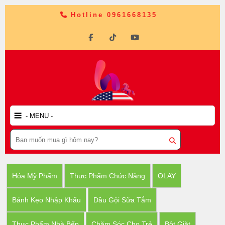
Hotline 0961668135
Hóa Mỹ Phẩm
Thực Phẩm Chức Năng
OLAY
Bánh Kẹo Nhập Khẩu
Dầu Gội Sữa Tắm
Thực Phẩm Nhà Bếp
Chăm Sóc Cho Trẻ
Bột Giặt