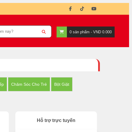
0
sản phẩm -
VND 0.000
ếp
Chăm Sóc Cho Trẻ
Bột Giặt
Hỗ trợ trực tuyến