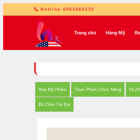
Hotline 0961668135
Trang chủ
Hàng Mỹ
Re
Hóa Mỹ Phẩm
Thực Phẩm Chức Năng
OLA
Đồ Chơi Trẻ Em