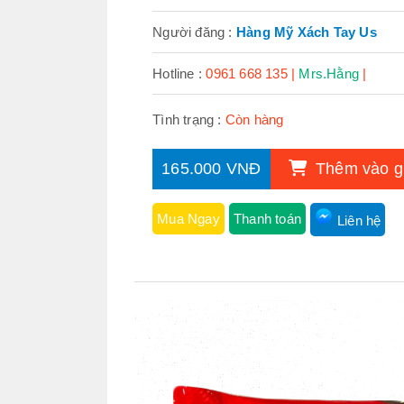
Người đăng :
Hàng Mỹ Xách Tay Us
Hotline :
0961 668 135 |
Mrs.Hằng
|
Tình trạng :
Còn hàng
165.000 VNĐ
Thêm vào g
Mua Ngay
Thanh toán
Liên hệ