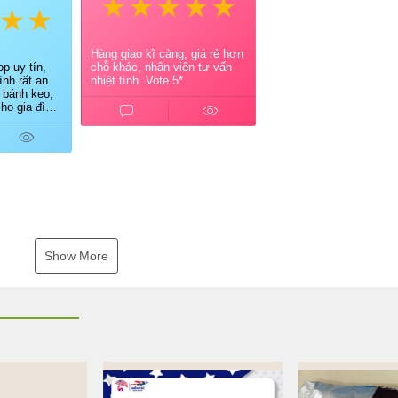
Hàng giao kĩ càng, giá rẻ hơn
p uy tín,
chỗ khác, nhân viên tư vấn
nh rất an
nhiệt tình. Vote 5*
 bánh keo,
ho gia đình.
ủ shop tư
ao hàng
Show More