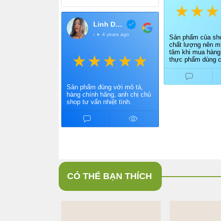
Linh Dang
@LinhDang
4 years ago
Sản phẩm của sho
chất lượng nên mì
tâm khi mua hàng
thực phẩm dùng c
Điểm cộng cho ch
vấn nhiệt tình, gi
nhanh.
Sản phẩm đúng với mô tả,
hàng chính hãng, anh chị chủ
shop tư vấn nhiệt tình.
CÓ THỂ BẠN THÍCH