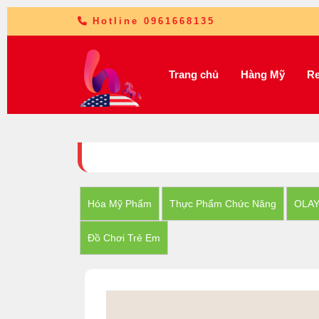
Hotline 0961668135
Trang chủ
Hàng Mỹ
Re
Hóa Mỹ Phẩm
Thực Phẩm Chức Năng
OLA
Đồ Chơi Trẻ Em