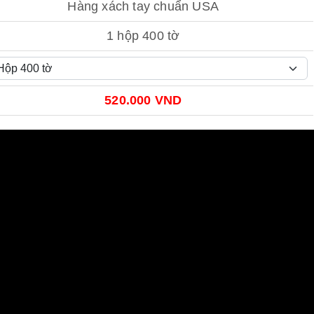
Hàng xách tay chuẩn USA
1 hộp 400 tờ
520.000 VND