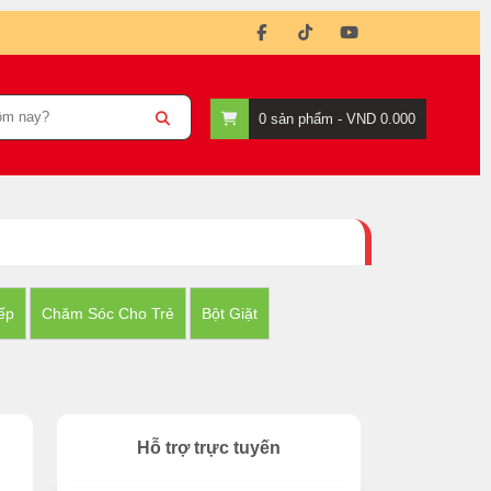
0
sản phẩm -
VND 0.000
ếp
Chăm Sóc Cho Trẻ
Bột Giặt
Hỗ trợ trực tuyến