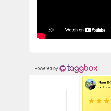
Powered by
Nam Bù
@NamBùi
4 mont