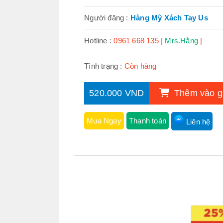
Người đăng :
Hàng Mỹ Xách Tay Us
Hotline :
0961 668 135 |
Mrs.Hằng
|
Tình trạng :
Còn hàng
520.000 VND
Thêm vào g
Mua Ngay
Thanh toán
Liên hệ