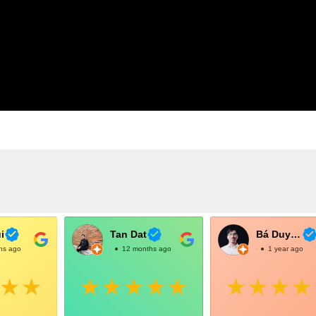
i
Tan Dat
Bá Duy Võ
hs ago
@TanDat
12 months ago
@BáDuyVõ
1 year ago