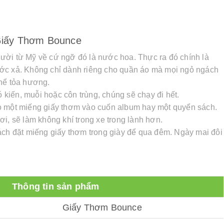
iấy Thơm Bounce
ười từ Mỹ về cứ ngỡ đó là nước hoa. Thực ra đó chính là
ớc xả. Không chỉ dành riêng cho quần áo mà mọi ngỏ ngách
thể tỏa hương.
ó kiến, muỗi hoặc côn trùng, chúng sẽ chạy đi hết.
ỏ một miếng giấy thơm vào cuốn album hay một quyển sách.
i, sẽ làm không khí trong xe trong lành hơn.
ách đặt miếng giấy thơm trong giày để qua đêm. Ngày mai đôi
Thông tin sản phẩm
Giấy Thơm Bounce