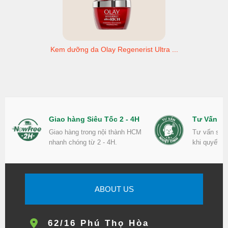
Kem dưỡng da Olay Regenerist Ultra ...
Giao hàng Siêu Tốc 2 - 4H
Tư Vấn Nh
Giao hàng trong nội thành HCM
Tư vấn sản
nhanh chóng từ 2 - 4H.
khi quyết đ
ABOUT US
62/16 Phú Thọ Hòa