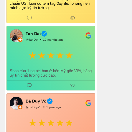
chuẩn US, luôn có tem tag đầy đủ, rõ ràng nên
mình cực kỳ tin tưởng.
Shop tư vấn nhiệt tình, giao hàng nhanh, đóng
gói cẩn thận. Mỗi lần mua đều cảm thấy hài
lòng.
Chắc chắn mình sẽ tiếp tục ủng hộ shop lâu dài
và giới thiệu thêm cho bạn bè 👍
Tan Dat
@TanDat
12 months ago
Shop của 1 người bạn ở bên Mỹ gốc Việt, hàng
uy tín chất lượng cực cao.
Bá Duy Võ
@BáDuyVõ
1 year ago