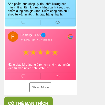
Sản phẩm của shop uy tín, chất lượng nên
mình rất an tâm khi mua hàng bánh keo, thực
phẩm dùng cho gia đình. Điểm cộng cho chủ
shop tư vấn nhiệt tình, giao hàng nhanh.
Fashily Tech
@FashilyTech
7 years ago
Hàng giao kĩ càng, giá rẻ hơn chỗ khác, nhân
viên tư vấn nhiệt tình. Vote 5*
Show More
CÓ THỂ BẠN THÍCH