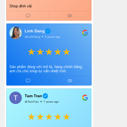
Shop đỉnh vãi
Linh Dang
@LinhDang
4 years ago
Sản phẩm đúng với mô tả, hàng chính hãng,
anh chị chủ shop tư vấn nhiệt tình.
Tam Tran
@TamTran
7 years ago