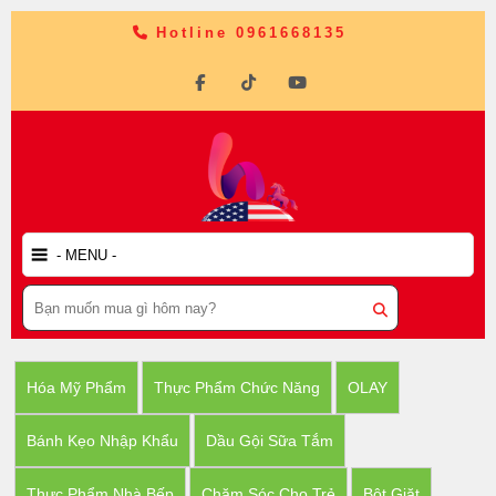
Hotline 0961668135
Hóa Mỹ Phẩm
Thực Phẩm Chức Năng
OLAY
Bánh Kẹo Nhập Khẩu
Dầu Gội Sữa Tắm
Thực Phẩm Nhà Bếp
Chăm Sóc Cho Trẻ
Bột Giặt