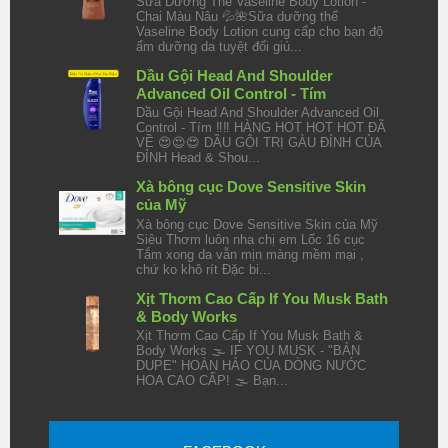
Sữa Dưỡng Thể Vaseline Body Lotion -
Chai Màu Nâu 💦🌺Sữa dưỡng thể
Vaseline Body Lotion cung cấp cho bạn độ
ẩm dưỡng da tuyệt đối giú...
Dầu Gội Head And Shoulder
Advanced Oil Control - Tím
Dầu Gội Head And Shoulder Advanced Oil
Control - Tím ‼️‼️ HÀNG HOT HOT HOT ĐÃ
VỀ 😍😍😍 DẦU GỘI TRỊ GÀU ĐỈNH CỦA
ĐỈNH Head & Shou...
Xà bông cục Dove Sensitive Skin
của Mỹ
Xà bông cục Dove Sensitive Skin của Mỹ
Siêu Thơm luôn nha chị em Lốc 16 cục
Tắm xong da vẫn mịn màng mềm mại ,
chứ ko khô rít Đặc bi...
Xịt Thơm Cao Cấp If You Musk Bath
& Body Works
Xịt Thơm Cao Cấp If You Musk Bath &
Body Works 🌫️ IF YOU MUSK - "BẢN
DUPE" HOÀN HẢO CỦA DÒNG NƯỚC
HOA CAO CẤP! 🌫️ Bạn...