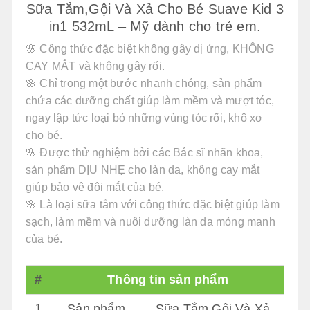
Sữa Tắm,Gội Và Xả Cho Bé Suave Kid 3
in1 532mL – Mỹ dành cho trẻ em.
🌸 Công thức đặc biệt không gây dị ứng, KHÔNG
CAY MẮT và không gây rối.
🌸 Chỉ trong một bước nhanh chóng, sản phẩm
chứa các dưỡng chất giúp làm mềm và mượt tóc,
ngay lập tức loại bỏ những vùng tóc rối, khô xơ
cho bé.
🌸 Được thử nghiệm bởi các Bác sĩ nhãn khoa,
sản phẩm DỊU NHẸ cho làn da, không cay mắt
giúp bảo vệ đôi mắt của bé.
🌸 Là loại sữa tắm với công thức đặc biệt giúp làm
sạch, làm mềm và nuôi dưỡng làn da mỏng manh
của bé.
#
Thông tin sản phẩm
1
Sản phẩm
Sữa Tắm,Gội Và Xả