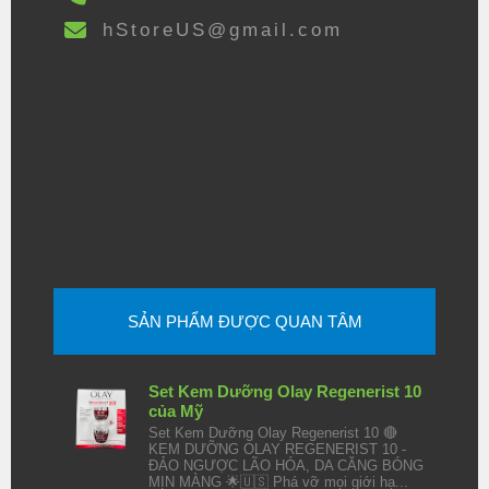
hStoreUS@gmail.com
SẢN PHẨM ĐƯỢC QUAN TÂM
Set Kem Dưỡng Olay Regenerist 10
của Mỹ
Set Kem Dưỡng Olay Regenerist 10 🔴
KEM DƯỠNG OLAY REGENERIST 10 -
ĐẢO NGƯỢC LÃO HÓA, DA CĂNG BÓNG
MỊN MÀNG 🌟🇺🇸 Phá vỡ mọi giới hạ...