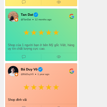
gói cẩn thận. Mỗi lần mua đều cảm thấy hài
lòng.
Chắc chắn mình sẽ tiếp tục ủng hộ shop lâu dài
và giới thiệu thêm cho bạn bè 👍
Tan Dat
@TanDat
12 months ago
Shop của 1 người bạn ở bên Mỹ gốc Việt, hàng
uy tín chất lượng cực cao.
Bá Duy Võ
@BáDuyVõ
1 year ago
Shop đỉnh vãi