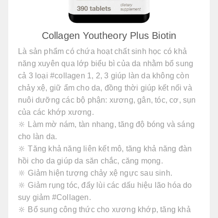
Collagen Youtheory Plus Biotin
Là sản phẩm có chứa hoạt chất sinh học có khả
năng xuyên qua lớp biểu bì của da nhằm bổ sung
cả 3 loại #collagen 1, 2, 3 giúp làn da không còn
chảy xệ, giữ ẩm cho da, đồng thời giúp kết nối và
nuôi dưỡng các bộ phận: xương, gân, tóc, cơ, sụn
của các khớp xương.
🔆 Làm mờ nám, tàn nhang, tăng độ bóng và sáng
cho làn da.
🔆 Tăng khả năng liên kết mô, tăng khả năng đàn
hồi cho da giúp da săn chắc, căng mọng.
🔆 Giảm hiện tượng chảy xệ ngực sau sinh.
🔆 Giảm rụng tóc, đẩy lùi các dấu hiệu lão hóa do
suy giảm #Collagen.
🔆 Bổ sung công thức cho xương khớp, tăng khả