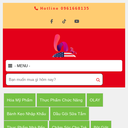
Hotline 0961668135
Hóa Mỹ Phẩm
Thực Phẩm Chức Năng
OLAY
Bánh Kẹo Nhập Khẩu
Dầu Gội Sữa Tắm
Thực Phẩm Nhà Bếp
Chăm Sóc Cho Trẻ
Bột Giặt