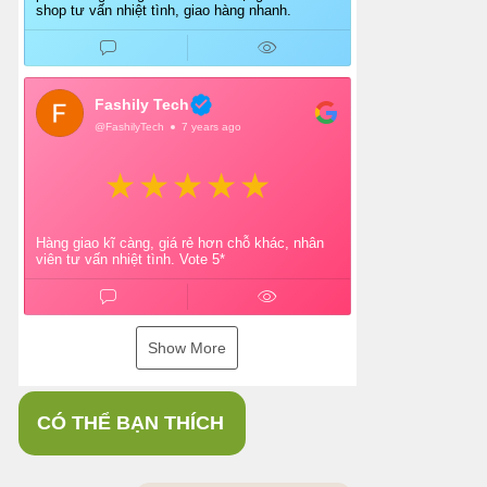
shop tư vấn nhiệt tình, giao hàng nhanh.
Fashily Tech
@FashilyTech
7 years ago
Hàng giao kĩ càng, giá rẻ hơn chỗ khác, nhân
viên tư vấn nhiệt tình. Vote 5*
Show More
CÓ THỂ BẠN THÍCH