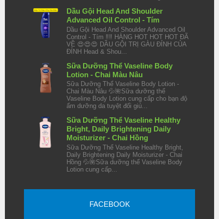
Dầu Gội Head And Shoulder
Advanced Oil Control - Tím
Dầu Gội Head And Shoulder Advanced Oil
Control - Tím ‼️‼️ HÀNG HOT HOT HOT ĐÃ
VỀ 😍😍😍 DẦU GỘI TRỊ GÀU ĐỈNH CỦA
ĐỈNH Head & Shou...
Sữa Dưỡng Thể Vaseline Body
Lotion - Chai Màu Nâu
Sữa Dưỡng Thể Vaseline Body Lotion -
Chai Màu Nâu 💦🌺Sữa dưỡng thể
Vaseline Body Lotion cung cấp cho bạn độ
ẩm dưỡng da tuyệt đối giú...
Sữa Dưỡng Thể Vaseline Healthy
Bright, Daily Brightening Daily
Moisturizer - Chai Hồng
Sữa Dưỡng Thể Vaseline Healthy Bright,
Daily Brightening Daily Moisturizer - Chai
Hồng 💦🌺Sữa dưỡng thể Vaseline Body
Lotion cung cấp...
FACEBOOK