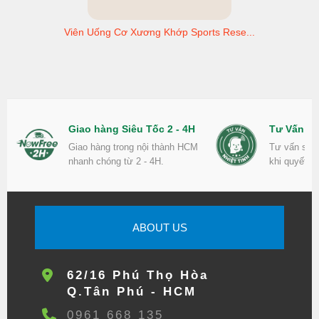
Viên Uống Cơ Xương Khớp Sports Rese...
Giao hàng Siêu Tốc 2 - 4H
Tư Vấn Nh
Giao hàng trong nội thành HCM
Tư vấn sản
nhanh chóng từ 2 - 4H.
khi quyết đ
ABOUT US
62/16 Phú Thọ Hòa
Q.Tân Phú - HCM
0961 668 135