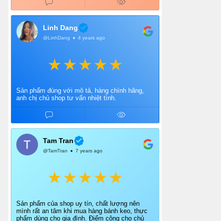
Linh Dang
@LinhDang
4 years ago
Sản phẩm đúng với mô tả, hàng chính hãng,
anh chị chủ shop tư vấn nhiệt tình.
Tam Tran
@TamTran
7 years ago
Sản phẩm của shop uy tín, chất lượng nên
mình rất an tâm khi mua hàng bánh keo, thực
phẩm dùng cho gia đình. Điểm cộng cho chủ