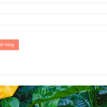
iỏ hàng