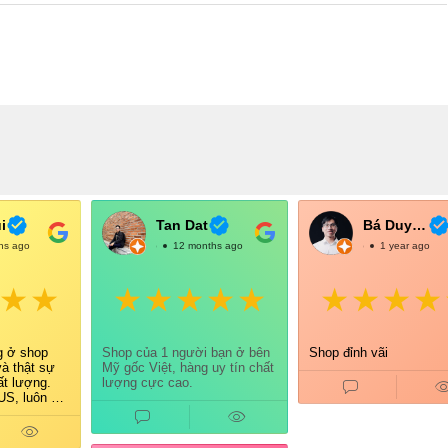
i
Tan Dat
Bá Duy Võ
hs ago
@TanDat
12 months ago
@BáDuyVõ
1 year ago
g ở shop
Shop của 1 người bạn ở bên
Shop đỉnh vãi
và thật sự
Mỹ gốc Việt, hàng uy tín chất
ất lượng.
lượng cực cao.
S, luôn có
õ ràng nên
ưởng.
tình, giao