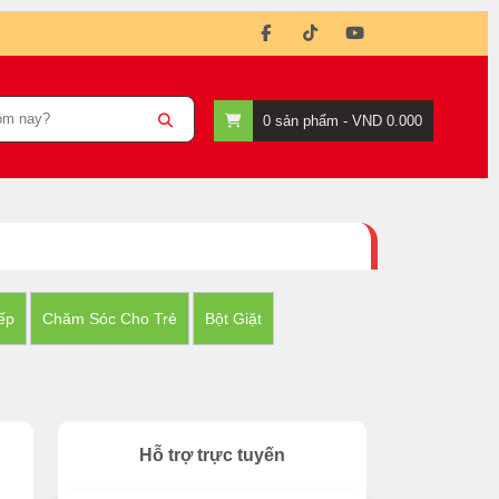
0
sản phẩm -
VND 0.000
ếp
Chăm Sóc Cho Trẻ
Bột Giặt
Hỗ trợ trực tuyến