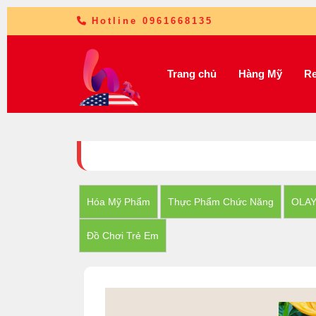
Hotline 0961668135
Trang chủ
Hàng Mỹ
Re
Hóa Mỹ Phẩm
Thực Phẩm Chức Năng
OLA
Đồ Chơi Trẻ Em