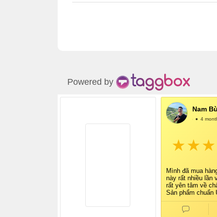
Powered by
Nam Bù
@NamBùi
4 mont
Mình đã mua hàn
này rất nhiều lần 
rất yên tâm về ch
Sản phẩm chuẩn U
tem tag đầy đủ, r
mình cực kỳ tin t
Shop tư vấn nhiệt 