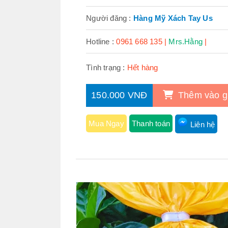
Người đăng :
Hàng Mỹ Xách Tay Us
Hotline :
0961 668 135 |
Mrs.Hằng
|
Tình trạng :
Hết hàng
150.000 VNĐ
Thêm vào g
Mua Ngay
Thanh toán
Liên hệ